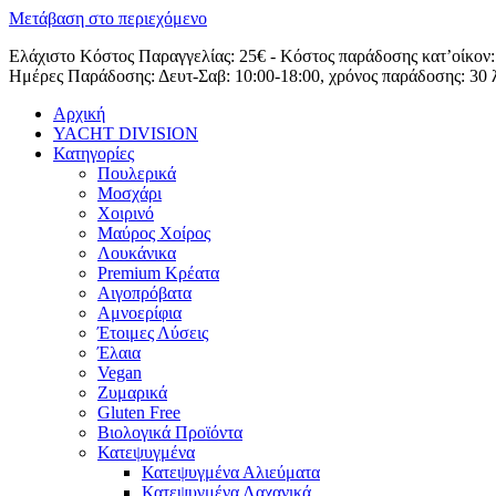
Μετάβαση στο περιεχόμενο
Ελάχιστο Κόστος Παραγγελίας: 25€ - Κόστος παράδοσης κατ’οίκον:
Ημέρες Παράδοσης: Δευτ-Σαβ: 10:00-18:00, χρόνος παράδοσης: 30 
Αρχική
YACHT DIVISION
Κατηγορίες
Πουλερικά
Μοσχάρι
Χοιρινό
Μαύρος Χοίρος
Λουκάνικα
Premium Κρέατα
Αιγοπρόβατα
Αμνοερίφια
Έτοιμες Λύσεις
Έλαια
Vegan
Ζυμαρικά
Gluten Free
Βιολογικά Προϊόντα
Κατεψυγμένα
Κατεψυγμένα Αλιεύματα
Κατεψυγμένα Λαχανικά