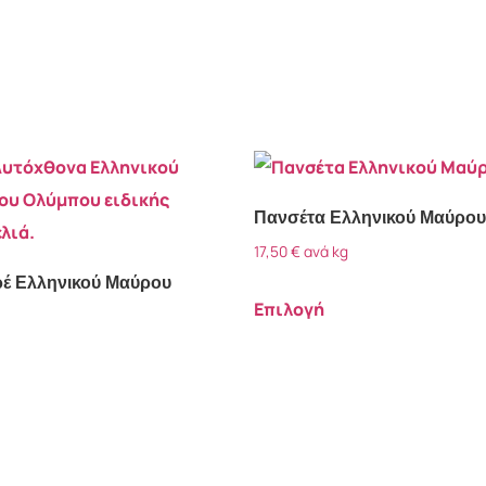
Ετικέτες προϊόντος
Μαγείρεμα στο τηγάνι
(5)
Πανσέτα Ελληνικού Μαύρου
Ψήσιμο στη σχάρα
(3)
17,50
€
ανά kg
Ψήσιμο στο φούρνο
(2)
έ Ελληνικού Μαύρου
Επιλογή