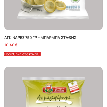
Sanford
(1)
Γάστρα
(3)
Ζύμη Ψαχνών
(1)
Μπάρμπα Στάθης
(27)
ΠΑΡΝΑΣΣΟΣ
(4)
ΑΓΚΙΝΑΡΕΣ 750 ΓΡ – ΜΠΑΡΜΠΑ ΣΤΑΘΗΣ
10,40
€
Προσθήκη στο καλάθι