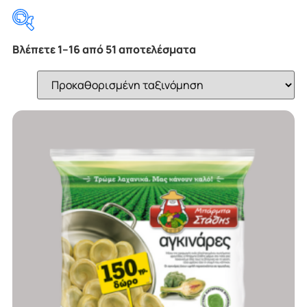
Βλέπετε 1–16 από 51 αποτελέσματα
Κατηγορίες προϊόντων
Κατεψυγμένα Αλιεύματα
(7)
Κατεψυγμένα Λαχανικά
(34)
Κατεψυγμένες Ζύμες
(10)
Ετικέτες προϊόντος
ARBI
(1)
Captain Iglo
(1)
FourFISH
(1)
Mc Cain
(3)
Ostria
(3)