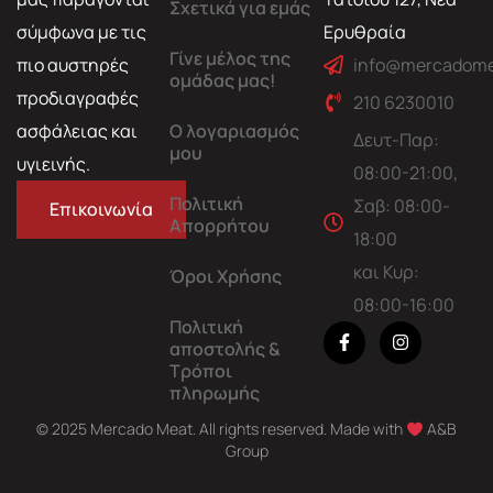
Σχετικά για εμάς
σύμφωνα με τις
Ερυθραία
Γίνε μέλος της
πιο αυστηρές
info@mercadome
ομάδας μας!
προδιαγραφές
210 6230010
ασφάλειας και
Ο λογαριασμός
Δευτ-Παρ:
μου
υγιεινής.
08:00-21:00,
Πολιτική
Σαβ: 08:00-
Επικοινωνία
Απορρήτου
18:00
και Κυρ:
Όροι Χρήσης
08:00-16:00
Πολιτική
αποστολής &
Τρόποι
πληρωμής
© 2025 Mercado Meat. All rights reserved. Made with
A&B
Group