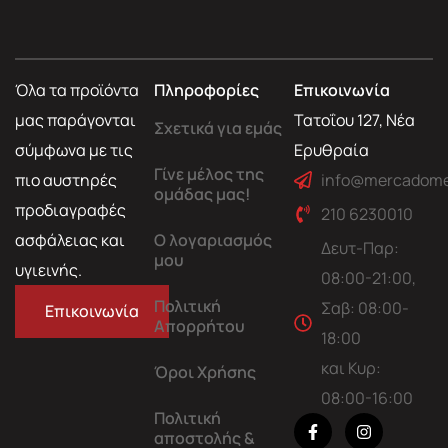
Όλα τα προϊόντα
Πληροφορίες
Επικοινωνία
μας παράγονται
Τατοΐου 127, Νέα
Σχετικά για εμάς
σύμφωνα με τις
Ερυθραία
Γίνε μέλος της
πιο αυστηρές
info@mercadome
ομάδας μας!
προδιαγραφές
210 6230010
ασφάλειας και
Ο λογαριασμός
Δευτ-Παρ:
μου
υγιεινής.
08:00-21:00,
Πολιτική
Σαβ: 08:00-
Επικοινωνία
Απορρήτου
18:00
και Κυρ:
Όροι Χρήσης
08:00-16:00
Πολιτική
αποστολής &