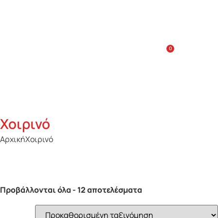
Κόστος παράδοσης κατ’οίκον: 5€
Ημέρες Παράδοσης: Δευτ-Σαβ: 10:00-18:00, χρόνος
παράδοσης: 30 λεπτά
0
Χοιρινό
Αρχική
Χοιρινό
Προβάλλονται όλα - 12 αποτελέσματα
Προϊόν Τρόπος κοπής