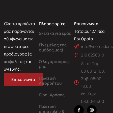
Όλα τα προϊόντα
Πληροφορίες
Επικοινωνία
μας παράγονται
Τατοΐου 127, Νέα
Σχετικά για εμάς
σύμφωνα με τις
Ερυθραία
Γίνε μέλος της
πιο αυστηρές
info@mercadome
ομάδας μας!
προδιαγραφές
210 6230010
ασφάλειας και
Ο λογαριασμός
Δευτ-Παρ:
μου
υγιεινής.
08:00-21:00,
Πολιτική
Σαβ: 08:00-
Επικοινωνία
Απορρήτου
18:00
και Κυρ:
Όροι Χρήσης
08:00-16:00
Πολιτική
αποστολής &