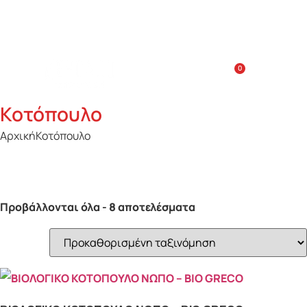
Κόστος παράδοσης κατ’οίκον: 5€
Ημέρες Παράδοσης: Δευτ-Σαβ: 10:00-18:00, χρόνος
παράδοσης: 30 λεπτά
0
Κοτόπουλο
Αρχική
Κοτόπουλο
Προβάλλονται όλα - 8 αποτελέσματα
Προϊόν Τρόπος κοπής
Κιμάς
(2)
Κομμένο στα 4
(2)
Κομμένο στη μέση
(3)