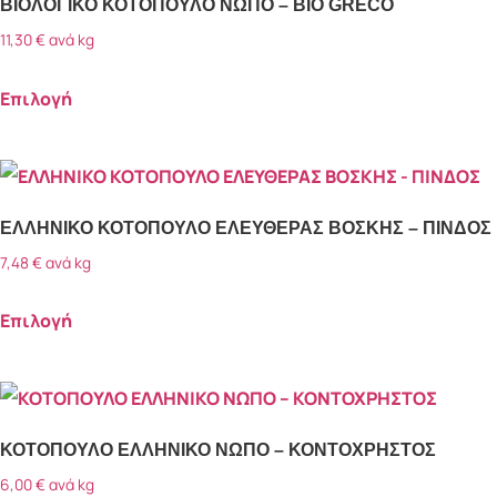
ΒΙΟΛΟΓΙΚΟ ΚΟΤΟΠΟΥΛΟ ΝΩΠΟ – BIO GRECO
Μερίδες
(2)
11,30
€
ανά kg
Μπουκιές
(2)
Ολόκληρο
(5)
Επιλογή
Σε 2 φέτες
(1)
Κατηγορίες προϊόντων
Σε 3 φέτες
(1)
Πουλερικά
(8)
Σε παϊδάκια
(3)
ΕΛΛΗΝΙΚΟ ΚΟΤΟΠΟΥΛΟ ΕΛΕΥΘΕΡΑΣ ΒΟΣΚΗΣ – ΠΙΝΔΟΣ
Ετικέτες προϊόντος
7,48
€
ανά kg
Bio Greco
(1)
Επιλογή
Κοτόπουλο
(8)
Μαγείρεμα στην κατσαρόλα
(7)
Μαγείρεμα στο τηγάνι
(3)
ΝΙΤΣΙΑΚΟΣ
(6)
ΚΟΤΟΠΟΥΛΟ ΕΛΛΗΝΙΚΟ ΝΩΠΟ – ΚΟΝΤΟΧΡΗΣΤΟΣ
6,00
€
ανά kg
ΠΙΝΔΟΣ
(1)