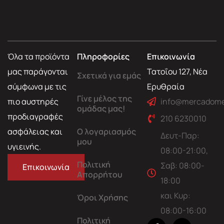
Όλα τα προϊόντα
Πληροφορίες
Επικοινωνία
μας παράγονται
Τατοΐου 127, Νέα
Σχετικά για εμάς
σύμφωνα με τις
Ερυθραία
Γίνε μέλος της
πιο αυστηρές
info@mercadome
ομάδας μας!
προδιαγραφές
210 6230010
ασφάλειας και
Ο λογαριασμός
Δευτ-Παρ:
μου
υγιεινής.
08:00-21:00,
Πολιτική
Σαβ: 08:00-
Επικοινωνία
Απορρήτου
18:00
και Κυρ:
Όροι Χρήσης
08:00-16:00
Πολιτική