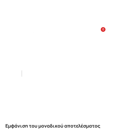
Κόστος παράδοσης κατ’οίκον: 5€
Ημέρες Παράδοσης: Δευτ-Σαβ: 10:00-18:00, χρόνος
παράδοσης: 30 λεπτά
0
Platinum Fire
Αρχική
Platinum Fire
Εμφάνιση του μοναδικού αποτελέσματος