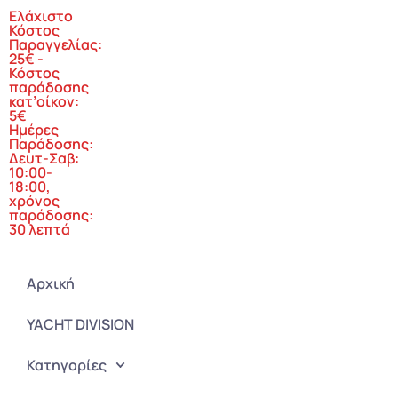
Ελάχιστο
Κόστος
Παραγγελίας:
25€ -
Κόστος
παράδοσης
κατ’οίκον:
5€
Ημέρες
Παράδοσης:
Δευτ-Σαβ:
10:00-
18:00,
χρόνος
παράδοσης:
30 λεπτά
Αρχική
YACHT DIVISION
Κατηγορίες