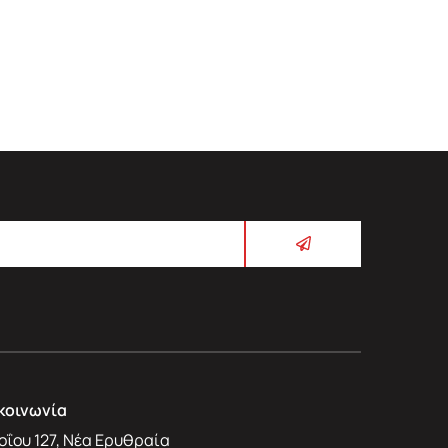
κοινωνία
οΐου 127, Νέα Ερυθραία