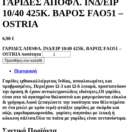
ΓΑΡΙΔΕΣ ΑΠΟΦΛ. ΙΝΔ/ΕΙΡ
10/40 425K. ΒΑΡΟΣ FAO51 –
OSTRIA
6,98
€
ΓΑΡΙΔΕΣ ΑΠΟΦΛ. ΙΝΔ/ΕΙΡ 10/40 425K. ΒΑΡΟΣ FAO51 –
OSTRIA ποσότητα
Προσθήκη στο καλάθι
Περιγραφή
Γαρίδες ιχθυοκαλλιέργειας Ινδίας, αποφλοιωμένες και
προβρασμένες. Περιέχουν Ω-3 και Ω-6 λιπαρά, προστατεύουν
την όραση & έχουν αντιφλεγμονώδεις ιδιότητες.ΟΙ γαρίδες
είναι απο τά αγαπημένα θαλασσινά και μαγειρεύονται εύκολα
& γρήγορα.Αφού ξεπαγώσετε την ποσότητα που θέλετε(μέσα
σε ένα μπώλ με κρύο νερό) φτιάξτε γαρίδες με σκόρδο και
ούζο, γαριδομακαρονάδα, γαρίσες σαγανάκι με λευκή ή
κόκκινη σάλτσα.Όλα τα πιάτα με γαρίδες είναι πεντανόστιμα.
Σχετικά Προϊόντα