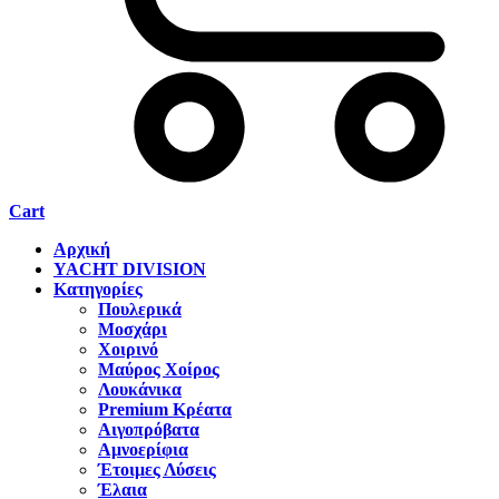
Cart
Αρχική
YACHT DIVISION
Κατηγορίες
Πουλερικά
Μοσχάρι
Χοιρινό
Μαύρος Χοίρος
Λουκάνικα
Premium Κρέατα
Αιγοπρόβατα
Αμνοερίφια
Έτοιμες Λύσεις
Έλαια