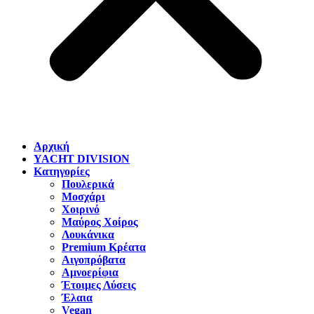
Αρχική
YACHT DIVISION
Κατηγορίες
Πουλερικά
Μοσχάρι
Χοιρινό
Μαύρος Χοίρος
Λουκάνικα
Premium Κρέατα
Αιγοπρόβατα
Αμνοερίφια
Έτοιμες Λύσεις
Έλαια
Vegan