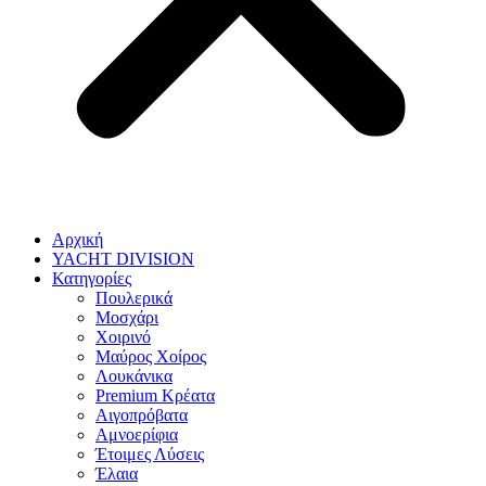
Αρχική
YACHT DIVISION
Κατηγορίες
Πουλερικά
Μοσχάρι
Χοιρινό
Μαύρος Χοίρος
Λουκάνικα
Premium Κρέατα
Αιγοπρόβατα
Αμνοερίφια
Έτοιμες Λύσεις
Έλαια