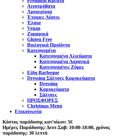
Premium Κρέατα
Αιγοπρόβατα
Αμνοερίφια
Έτοιμες Λύσεις
Έλαια
Vegan
Ζυμαρικά
Gluten Free
Βιολογικά Προϊόντα
Κατεψυγμένα
Κατεψυγμένα Αλιεύματα
Κατεψυγμένα Λαχανικά
Κατεψυγμένες Ζύμες
Είδη Barbeque
Dressing Σάλτσες Καρυκεύματα
Dressing
Καρυκεύματα
Σάλτσες
ΠΡΟΣΦΟΡΕΣ
Christmas Menu
Επικοινωνία
Κόστος παράδοσης κατ’οίκον: 5€
Ημέρες Παράδοσης: Δευτ-Σαβ: 10:00-18:00, χρόνος
παράδοσης: 30 λεπτά