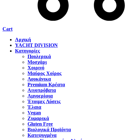
Cart
Αρχική
YACHT DIVISION
Κατηγορίες
Πουλερικά
Μοσχάρι
Χοιρινό
Μαύρος Χοίρος
Λουκάνικα
Premium Κρέατα
Αιγοπρόβατα
Αμνοερίφια
Έτοιμες Λύσεις
Έλαια
Vegan
Ζυμαρικά
Gluten Free
Βιολογικά Προϊόντα
Κατεψυγμένα