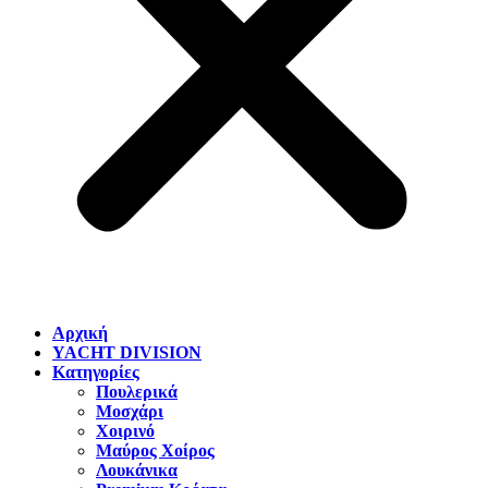
Αρχική
YACHT DIVISION
Κατηγορίες
Πουλερικά
Μοσχάρι
Χοιρινό
Μαύρος Χοίρος
Λουκάνικα