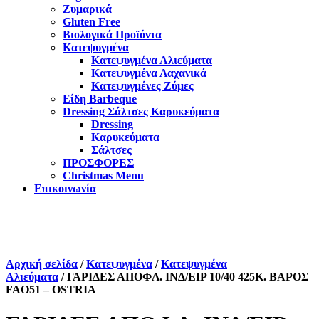
Ζυμαρικά
Gluten Free
Βιολογικά Προϊόντα
Κατεψυγμένα
Κατεψυγμένα Αλιεύματα
Κατεψυγμένα Λαχανικά
Κατεψυγμένες Ζύμες
Είδη Barbeque
Dressing Σάλτσες Καρυκεύματα
Dressing
Καρυκεύματα
Σάλτσες
ΠΡΟΣΦΟΡΕΣ
Christmas Menu
Επικοινωνία
Αρχική σελίδα
/
Κατεψυγμένα
/
Κατεψυγμένα
Αλιεύματα
/ ΓΑΡΙΔΕΣ ΑΠΟΦΛ. ΙΝΔ/ΕΙΡ 10/40 425K. ΒΑΡΟΣ
FAO51 – OSTRIA