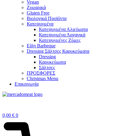
Vegan
Ζυμαρικά
Gluten Free
Βιολογικά Προϊόντα
Κατεψυγμένα
Κατεψυγμένα Αλιεύματα
Κατεψυγμένα Λαχανικά
Κατεψυγμένες Ζύμες
Είδη Barbeque
Dressing Σάλτσες Καρυκεύματα
Dressing
Καρυκεύματα
Σάλτσες
ΠΡΟΣΦΟΡΕΣ
Christmas Menu
Επικοινωνία
0,00
€
0