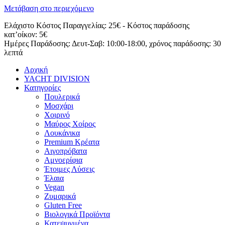
Μετάβαση στο περιεχόμενο
Ελάχιστο Κόστος Παραγγελίας: 25€ - Κόστος παράδοσης
κατ’οίκον: 5€
Ημέρες Παράδοσης: Δευτ-Σαβ: 10:00-18:00, χρόνος παράδοσης: 30
λεπτά
Αρχική
YACHT DIVISION
Κατηγορίες
Πουλερικά
Μοσχάρι
Χοιρινό
Μαύρος Χοίρος
Λουκάνικα
Premium Κρέατα
Αιγοπρόβατα
Αμνοερίφια
Έτοιμες Λύσεις
Έλαια
Vegan
Ζυμαρικά
Gluten Free
Βιολογικά Προϊόντα
Κατεψυγμένα