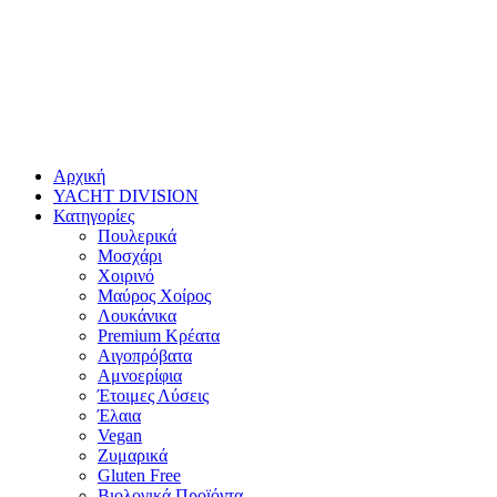
Αρχική
YACHT DIVISION
Κατηγορίες
Πουλερικά
Μοσχάρι
Χοιρινό
Μαύρος Χοίρος
Λουκάνικα
Premium Κρέατα
Αιγοπρόβατα
Αμνοερίφια
Έτοιμες Λύσεις
Έλαια
Vegan
Ζυμαρικά
Gluten Free
Βιολογικά Προϊόντα