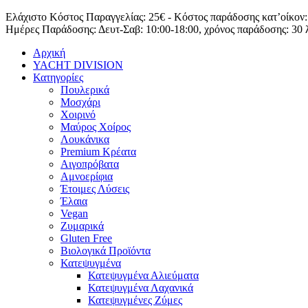
Μετάβαση
Ελάχιστο Κόστος Παραγγελίας: 25€ - Κόστος παράδοσης κατ’οίκον:
στο
Ημέρες Παράδοσης: Δευτ-Σαβ: 10:00-18:00, χρόνος παράδοσης: 30 
περιεχόμενο
Αρχική
YACHT DIVISION
Κατηγορίες
Πουλερικά
Μοσχάρι
Χοιρινό
Μαύρος Χοίρος
Λουκάνικα
Premium Κρέατα
Αιγοπρόβατα
Αμνοερίφια
Έτοιμες Λύσεις
Έλαια
Vegan
Ζυμαρικά
Gluten Free
Βιολογικά Προϊόντα
Κατεψυγμένα
Κατεψυγμένα Αλιεύματα
Κατεψυγμένα Λαχανικά
Κατεψυγμένες Ζύμες