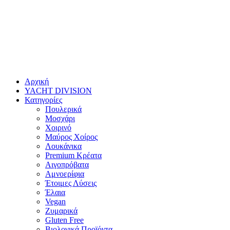
Αρχική
YACHT DIVISION
Κατηγορίες
Πουλερικά
Μοσχάρι
Χοιρινό
Μαύρος Χοίρος
Λουκάνικα
Premium Κρέατα
Αιγοπρόβατα
Αμνοερίφια
Έτοιμες Λύσεις
Έλαια
Vegan
Ζυμαρικά
Gluten Free
Βιολογικά Προϊόντα