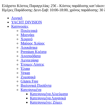
Μετάβαση
Ελάχιστο Κόστος Παραγγελίας: 25€ - Κόστος παράδοσης κατ’οίκον:
στο
Ημέρες Παράδοσης: Δευτ-Σαβ: 10:00-18:00, χρόνος παράδοσης: 30 
περιεχόμενο
Αρχική
YACHT DIVISION
Κατηγορίες
Πουλερικά
Μοσχάρι
Χοιρινό
Μαύρος Χοίρος
Λουκάνικα
Premium Κρέατα
Αιγοπρόβατα
Αμνοερίφια
Έτοιμες Λύσεις
Έλαια
Vegan
Ζυμαρικά
Gluten Free
Βιολογικά Προϊόντα
Κατεψυγμένα
Κατεψυγμένα Αλιεύματα
Κατεψυγμένα Λαχανικά
Κατεψυγμένες Ζύμες