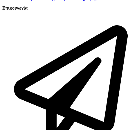
Επικοινωνία
Τατοΐου 127, Νέα Ερυθραία