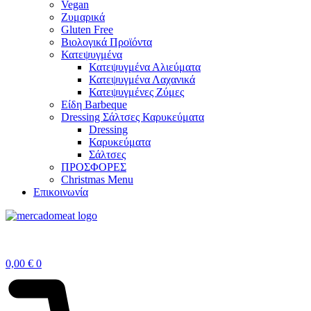
Vegan
Ζυμαρικά
Gluten Free
Βιολογικά Προϊόντα
Κατεψυγμένα
Κατεψυγμένα Αλιεύματα
Κατεψυγμένα Λαχανικά
Κατεψυγμένες Ζύμες
Είδη Barbeque
Dressing Σάλτσες Καρυκεύματα
Dressing
Καρυκεύματα
Σάλτσες
ΠΡΟΣΦΟΡΕΣ
Christmas Menu
Επικοινωνία
0,00
€
0