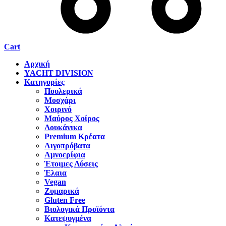
Cart
Αρχική
YACHT DIVISION
Κατηγορίες
Πουλερικά
Μοσχάρι
Χοιρινό
Μαύρος Χοίρος
Λουκάνικα
Premium Κρέατα
Αιγοπρόβατα
Αμνοερίφια
Έτοιμες Λύσεις
Έλαια
Vegan
Ζυμαρικά
Gluten Free
Βιολογικά Προϊόντα
Κατεψυγμένα