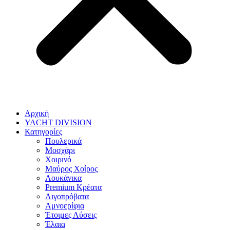
Αρχική
YACHT DIVISION
Κατηγορίες
Πουλερικά
Μοσχάρι
Χοιρινό
Μαύρος Χοίρος
Λουκάνικα
Premium Κρέατα
Αιγοπρόβατα
Αμνοερίφια
Έτοιμες Λύσεις
Έλαια