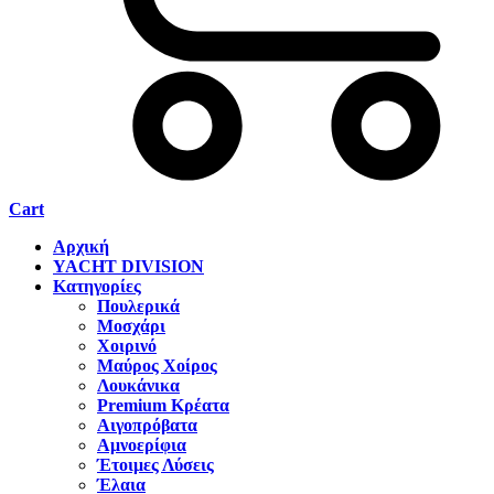
Cart
Αρχική
YACHT DIVISION
Κατηγορίες
Πουλερικά
Μοσχάρι
Χοιρινό
Μαύρος Χοίρος
Λουκάνικα
Premium Κρέατα
Αιγοπρόβατα
Αμνοερίφια
Έτοιμες Λύσεις
Έλαια