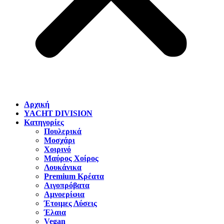
Αρχική
YACHT DIVISION
Κατηγορίες
Πουλερικά
Μοσχάρι
Χοιρινό
Μαύρος Χοίρος
Λουκάνικα
Premium Κρέατα
Αιγοπρόβατα
Αμνοερίφια
Έτοιμες Λύσεις
Έλαια
Vegan