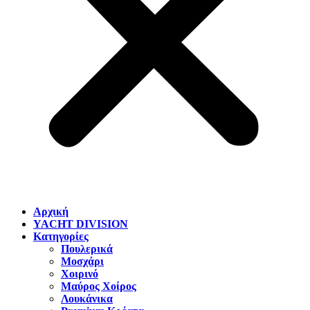
Αρχική
YACHT DIVISION
Κατηγορίες
Πουλερικά
Μοσχάρι
Χοιρινό
Μαύρος Χοίρος
Λουκάνικα