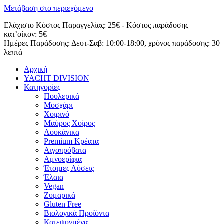
Μετάβαση στο περιεχόμενο
Ελάχιστο Κόστος Παραγγελίας: 25€ - Κόστος παράδοσης
κατ’οίκον: 5€
Ημέρες Παράδοσης: Δευτ-Σαβ: 10:00-18:00, χρόνος παράδοσης: 30
λεπτά
Αρχική
YACHT DIVISION
Κατηγορίες
Πουλερικά
Μοσχάρι
Χοιρινό
Μαύρος Χοίρος
Λουκάνικα
Premium Κρέατα
Αιγοπρόβατα
Αμνοερίφια
Έτοιμες Λύσεις
Έλαια
Vegan
Ζυμαρικά
Gluten Free
Βιολογικά Προϊόντα
Κατεψυγμένα