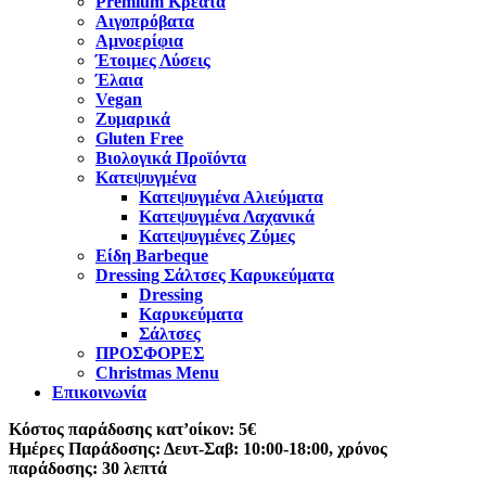
Premium Κρέατα
Αιγοπρόβατα
Αμνοερίφια
Έτοιμες Λύσεις
Έλαια
Vegan
Ζυμαρικά
Gluten Free
Βιολογικά Προϊόντα
Κατεψυγμένα
Κατεψυγμένα Αλιεύματα
Κατεψυγμένα Λαχανικά
Κατεψυγμένες Ζύμες
Είδη Barbeque
Dressing Σάλτσες Καρυκεύματα
Dressing
Καρυκεύματα
Σάλτσες
ΠΡΟΣΦΟΡΕΣ
Christmas Menu
Επικοινωνία
Κόστος παράδοσης κατ’οίκον: 5€
Ημέρες Παράδοσης: Δευτ-Σαβ: 10:00-18:00, χρόνος
παράδοσης: 30 λεπτά