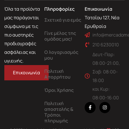
Όλα τα προϊόντα
Πληροφορίες
Επικοινωνία
μας παράγονται
Τατοΐου 127, Νέα
Σχετικά για εμάς
σύμφωνα με τις
Ερυθραία
Γίνε μέλος της
πιο αυστηρές
info@mercadome
ομάδας μας!
προδιαγραφές
210 6230010
ασφάλειας και
Ο λογαριασμός
Δευτ-Παρ:
μου
υγιεινής.
08:00-21:00,
Πολιτική
Σαβ: 08:00-
Επικοινωνία
Απορρήτου
18:00
και Κυρ:
Όροι Χρήσης
08:00-16:00
Πολιτική
αποστολής &
Τρόποι
πληρωμής