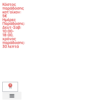
Κόστος
παράδοσης
κατ’οίκον:
5€
Ημέρες
Παράδοσης:
Δευτ-Σαβ:
10:00-
18:00,
χρόνος
παράδοσης:
30 λεπτά
0