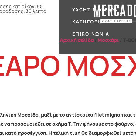
οσης κατ’οίκον: 5€
YACHT DIVISION
παράδοσης: 30 λεπτά
ΚΑΤΗΓΟΡΊΕΣ
ΕΠΙΚΟΙΝΩΝΊΑ
Αρχική σελίδα
/
Μοσχάρι
/ Τ-Β
ΕΑΡΟ ΜΟΣ
ηνική Μοσχίδα, μαζί με το αντίστοιχο filet mignon και 
ς να προσομοιάζει σε σχήμα Τ. Την ψήνουμε στο φούρνο, 
ι κατά προσέγγιση. Η τελική τιμή θα διαμορφωθεί μετά 