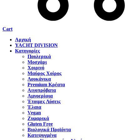
Cart
Αρχική
YACHT DIVISION
Κατηγορίες
Πουλερικά
Μοσχάρι
Χοιρινό
Μαύρος Χοίρος
Λουκάνικα
Premium Κρέατα
Αιγοπρόβατα
Αμνοερίφια
Έτοιμες Λύσεις
Έλαια
Vegan
Ζυμαρικά
Gluten Free
Βιολογικά Προϊόντα
Κατεψυγμένα