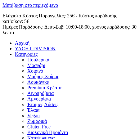
Μετάβαση στο περιεχόμενο
Ελάχιστο Κόστος Παραγγελίας: 25€ - Κόστος παράδοσης
κατ’οίκον: 5€
Ημέρες Παράδοσης: Δευτ-Σαβ: 10:00-18:00, χρόνος παράδοσης: 30
λεπτά
Αρχική
YACHT DIVISION
Κατηγορίες
Πουλερικά
Μοσχάρι
Χοιρινό
Μαύρος Χοίρος
Λουκάνικα
Premium Κρέατα
Αιγοπρόβατα
Αμνοερίφια
Έτοιμες Λύσεις
Έλαια
Vegan
Ζυμαρικά
Gluten Free
Βιολογικά Προϊόντα
Κατεψυγμένα