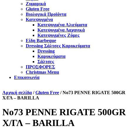
Ζυμαρικά
Gluten Free
Βιολογικά Προϊόντα
Κατεψυγμένα
Κατεψυγμένα Αλιεύματα
Κατεψυγμένα Λαχανικά
Κατεψυγμένες Ζύμες
Είδη Barbeque
Dressing Σάλτσες Καρυκεύματα
Dressing
Καρυκεύματα
Σάλτσες
ΠΡΟΣΦΟΡΕΣ
Christmas Menu
Επικοινωνία
Αρχική σελίδα
/
Gluten Free
/ No73 PENNE RIGATE 500GR
Χ/ΓΛ – BARILLA
No73 PENNE RIGATE 500GR
Χ/ΓΛ – BARILLA