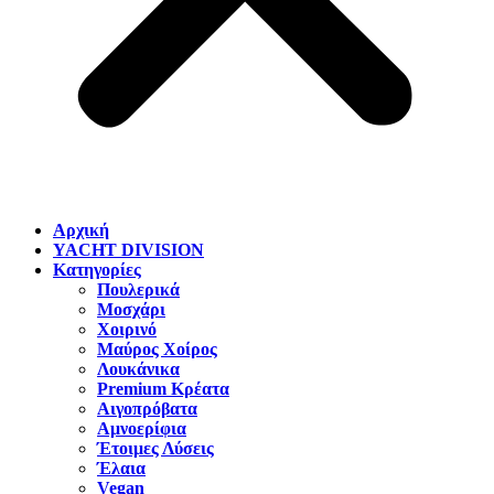
Αρχική
YACHT DIVISION
Κατηγορίες
Πουλερικά
Μοσχάρι
Χοιρινό
Μαύρος Χοίρος
Λουκάνικα
Premium Κρέατα
Αιγοπρόβατα
Αμνοερίφια
Έτοιμες Λύσεις
Έλαια
Vegan