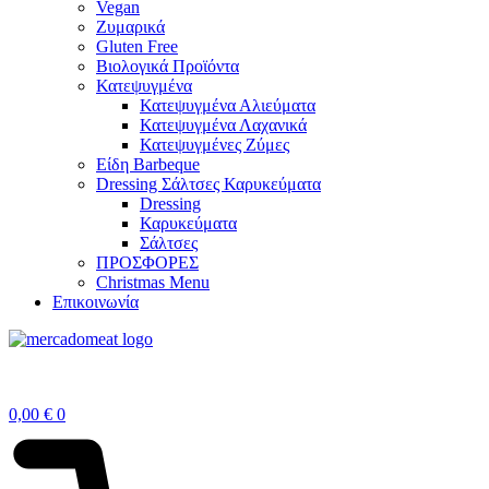
Vegan
Ζυμαρικά
Gluten Free
Βιολογικά Προϊόντα
Κατεψυγμένα
Κατεψυγμένα Αλιεύματα
Κατεψυγμένα Λαχανικά
Κατεψυγμένες Ζύμες
Είδη Barbeque
Dressing Σάλτσες Καρυκεύματα
Dressing
Καρυκεύματα
Σάλτσες
ΠΡΟΣΦΟΡΕΣ
Christmas Menu
Επικοινωνία
0,00
€
0