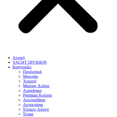
Αρχική
YACHT DIVISION
Κατηγορίες
Πουλερικά
Μοσχάρι
Χοιρινό
Μαύρος Χοίρος
Λουκάνικα
Premium Κρέατα
Αιγοπρόβατα
Αμνοερίφια
Έτοιμες Λύσεις
Έλαια