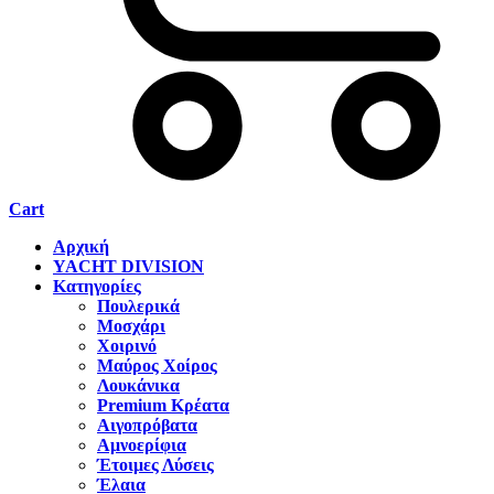
Cart
Αρχική
YACHT DIVISION
Κατηγορίες
Πουλερικά
Μοσχάρι
Χοιρινό
Μαύρος Χοίρος
Λουκάνικα
Premium Κρέατα
Αιγοπρόβατα
Αμνοερίφια
Έτοιμες Λύσεις
Έλαια