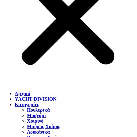
Αρχική
YACHT DIVISION
Κατηγορίες
Πουλερικά
Μοσχάρι
Χοιρινό
Μαύρος Χοίρος
Λουκάνικα