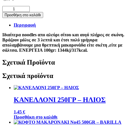
NOODLES
ΑΥΓΩΝ
Προσθήκη στο καλάθι
300ΓΡ
–
Περιγραφή
ORIENTAL
EXPRESS
Ιδιαίτερα noodles απο αλεύρι σίτου και αυγό πλήρες σε σκόνη.
ποσότητα
Bράζουν μόλις σε 3 λεπτά και έτσι πολύ γρήγορα
απολαμβάνουμε μια θρεπτική μακαρονάδα είτε σκέτη ,είτε με
σάλτσα. ΕΝΕΡΓΕΙΑ 100gr: 1344kj/317kcal.
Σχετικά Προϊόντα
Σχετικά προϊόντα
ΚΑΝΕΛΛΟΝΙ 250ΓΡ – ΗΛΙΟΣ
1,45
€
Προσθήκη στο καλάθι