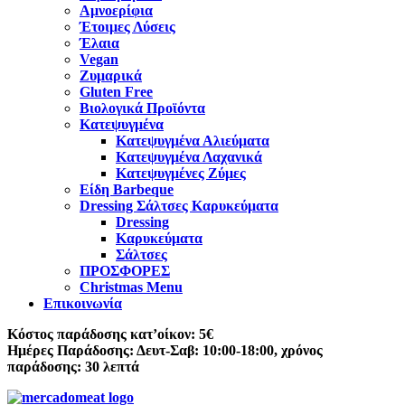
Αμνοερίφια
Έτοιμες Λύσεις
Έλαια
Vegan
Ζυμαρικά
Gluten Free
Βιολογικά Προϊόντα
Κατεψυγμένα
Κατεψυγμένα Αλιεύματα
Κατεψυγμένα Λαχανικά
Κατεψυγμένες Ζύμες
Είδη Barbeque
Dressing Σάλτσες Καρυκεύματα
Dressing
Καρυκεύματα
Σάλτσες
ΠΡΟΣΦΟΡΕΣ
Christmas Menu
Επικοινωνία
Κόστος παράδοσης κατ’οίκον: 5€
Ημέρες Παράδοσης: Δευτ-Σαβ: 10:00-18:00, χρόνος
παράδοσης: 30 λεπτά