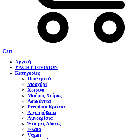
Cart
Αρχική
YACHT DIVISION
Κατηγορίες
Πουλερικά
Μοσχάρι
Χοιρινό
Μαύρος Χοίρος
Λουκάνικα
Premium Κρέατα
Αιγοπρόβατα
Αμνοερίφια
Έτοιμες Λύσεις
Έλαια
Vegan