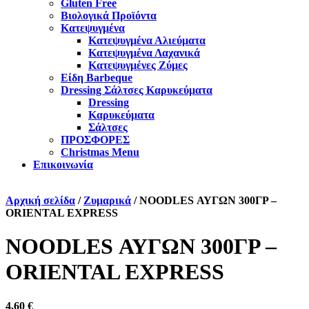
Gluten Free
Βιολογικά Προϊόντα
Κατεψυγμένα
Κατεψυγμένα Αλιεύματα
Κατεψυγμένα Λαχανικά
Κατεψυγμένες Ζύμες
Είδη Barbeque
Dressing Σάλτσες Καρυκεύματα
Dressing
Καρυκεύματα
Σάλτσες
ΠΡΟΣΦΟΡΕΣ
Christmas Menu
Επικοινωνία
Αρχική σελίδα
/
Ζυμαρικά
/ NOODLES ΑΥΓΩΝ 300ΓΡ –
ORIENTAL EXPRESS
NOODLES ΑΥΓΩΝ 300ΓΡ –
ORIENTAL EXPRESS
4,60
€