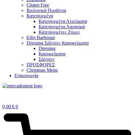
Gluten Free
Βιολογικά Προϊόντα
Κατεψυγμένα
Κατεψυγμένα Αλιεύματα
Κατεψυγμένα Λαχανικά
Κατεψυγμένες Ζύμες
Είδη Barbeque
Dressing Σάλτσες Καρυκεύματα
Dressing
Καρυκεύματα
Σάλτσες
ΠΡΟΣΦΟΡΕΣ
Christmas Menu
Επικοινωνία
0,00
€
0