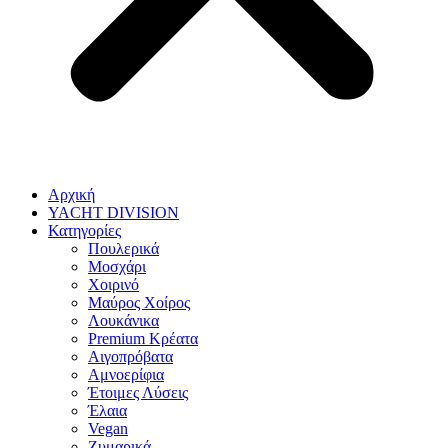
Αρχική
YACHT DIVISION
Κατηγορίες
Πουλερικά
Μοσχάρι
Χοιρινό
Μαύρος Χοίρος
Λουκάνικα
Premium Κρέατα
Αιγοπρόβατα
Αμνοερίφια
Έτοιμες Λύσεις
Έλαια
Vegan
Ζυμαρικά