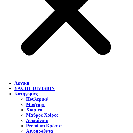
Αρχική
YACHT DIVISION
Κατηγορίες
Πουλερικά
Μοσχάρι
Χοιρινό
Μαύρος Χοίρος
Λουκάνικα
Premium Κρέατα
Αιγοπρόβατα