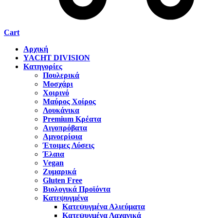
Cart
Αρχική
YACHT DIVISION
Κατηγορίες
Πουλερικά
Μοσχάρι
Χοιρινό
Μαύρος Χοίρος
Λουκάνικα
Premium Κρέατα
Αιγοπρόβατα
Αμνοερίφια
Έτοιμες Λύσεις
Έλαια
Vegan
Ζυμαρικά
Gluten Free
Βιολογικά Προϊόντα
Κατεψυγμένα
Κατεψυγμένα Αλιεύματα
Κατεψυγμένα Λαχανικά