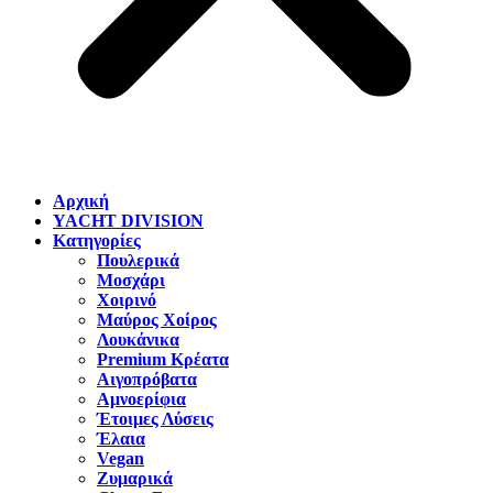
Αρχική
YACHT DIVISION
Κατηγορίες
Πουλερικά
Μοσχάρι
Χοιρινό
Μαύρος Χοίρος
Λουκάνικα
Premium Κρέατα
Αιγοπρόβατα
Αμνοερίφια
Έτοιμες Λύσεις
Έλαια
Vegan
Ζυμαρικά