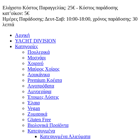
Μετάβαση
Ελάχιστο Κόστος Παραγγελίας: 25€ - Κόστος παράδοσης
στο
κατ’οίκον: 5€
περιεχόμενο
Ημέρες Παράδοσης: Δευτ-Σαβ: 10:00-18:00, χρόνος παράδοσης: 30
λεπτά
Αρχική
YACHT DIVISION
Κατηγορίες
Πουλερικά
Μοσχάρι
Χοιρινό
Μαύρος Χοίρος
Λουκάνικα
Premium Κρέατα
Αιγοπρόβατα
Αμνοερίφια
Έτοιμες Λύσεις
Έλαια
Vegan
Ζυμαρικά
Gluten Free
Βιολογικά Προϊόντα
Κατεψυγμένα
Κατεψυγμένα Αλιεύματα