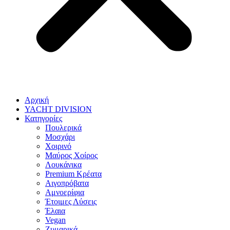
Αρχική
YACHT DIVISION
Κατηγορίες
Πουλερικά
Μοσχάρι
Χοιρινό
Μαύρος Χοίρος
Λουκάνικα
Premium Κρέατα
Αιγοπρόβατα
Αμνοερίφια
Έτοιμες Λύσεις
Έλαια
Vegan
Ζυμαρικά