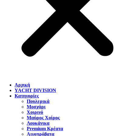
Αρχική
YACHT DIVISION
Κατηγορίες
Πουλερικά
Μοσχάρι
Χοιρινό
Μαύρος Χοίρος
Λουκάνικα
Premium Κρέατα
Αιγοπρόβατα