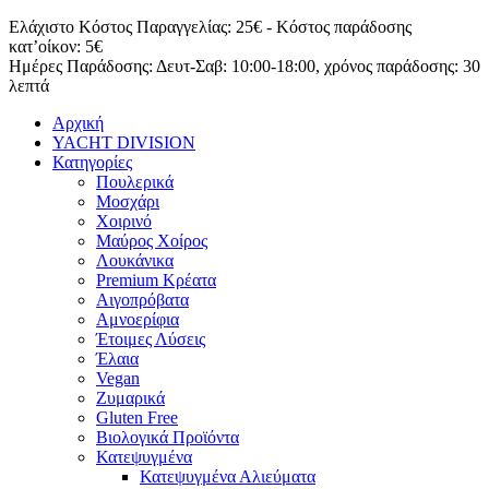
Μετάβαση
Ελάχιστο Κόστος Παραγγελίας: 25€ - Κόστος παράδοσης
στο
κατ’οίκον: 5€
περιεχόμενο
Ημέρες Παράδοσης: Δευτ-Σαβ: 10:00-18:00, χρόνος παράδοσης: 30
λεπτά
Αρχική
YACHT DIVISION
Κατηγορίες
Πουλερικά
Μοσχάρι
Χοιρινό
Μαύρος Χοίρος
Λουκάνικα
Premium Κρέατα
Αιγοπρόβατα
Αμνοερίφια
Έτοιμες Λύσεις
Έλαια
Vegan
Ζυμαρικά
Gluten Free
Βιολογικά Προϊόντα
Κατεψυγμένα
Κατεψυγμένα Αλιεύματα