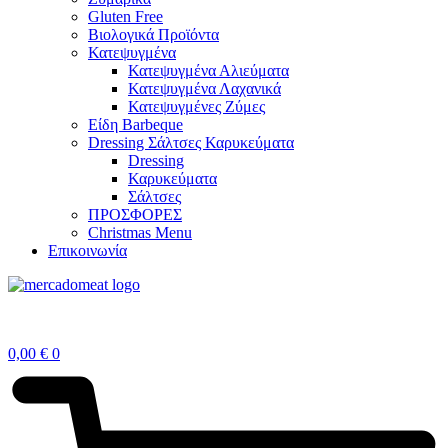
Gluten Free
Βιολογικά Προϊόντα
Κατεψυγμένα
Κατεψυγμένα Αλιεύματα
Κατεψυγμένα Λαχανικά
Κατεψυγμένες Ζύμες
Είδη Barbeque
Dressing Σάλτσες Καρυκεύματα
Dressing
Καρυκεύματα
Σάλτσες
ΠΡΟΣΦΟΡΕΣ
Christmas Menu
Επικοινωνία
0,00
€
0