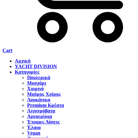
Cart
Αρχική
YACHT DIVISION
Κατηγορίες
Πουλερικά
Μοσχάρι
Χοιρινό
Μαύρος Χοίρος
Λουκάνικα
Premium Κρέατα
Αιγοπρόβατα
Αμνοερίφια
Έτοιμες Λύσεις
Έλαια
Vegan