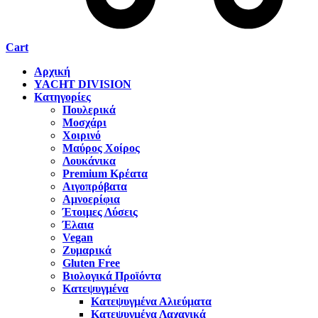
Cart
Αρχική
YACHT DIVISION
Κατηγορίες
Πουλερικά
Μοσχάρι
Χοιρινό
Μαύρος Χοίρος
Λουκάνικα
Premium Κρέατα
Αιγοπρόβατα
Αμνοερίφια
Έτοιμες Λύσεις
Έλαια
Vegan
Ζυμαρικά
Gluten Free
Βιολογικά Προϊόντα
Κατεψυγμένα
Κατεψυγμένα Αλιεύματα
Κατεψυγμένα Λαχανικά