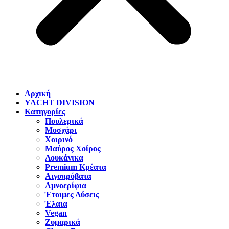
Αρχική
YACHT DIVISION
Κατηγορίες
Πουλερικά
Μοσχάρι
Χοιρινό
Μαύρος Χοίρος
Λουκάνικα
Premium Κρέατα
Αιγοπρόβατα
Αμνοερίφια
Έτοιμες Λύσεις
Έλαια
Vegan
Ζυμαρικά