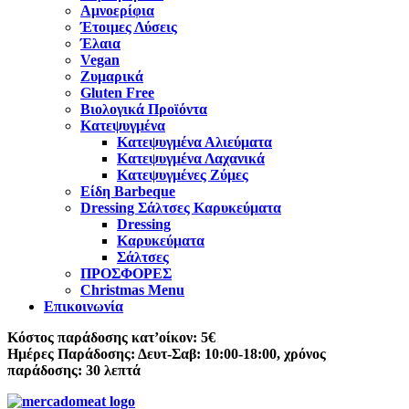
Αμνοερίφια
Έτοιμες Λύσεις
Έλαια
Vegan
Ζυμαρικά
Gluten Free
Βιολογικά Προϊόντα
Κατεψυγμένα
Κατεψυγμένα Αλιεύματα
Κατεψυγμένα Λαχανικά
Κατεψυγμένες Ζύμες
Είδη Barbeque
Dressing Σάλτσες Καρυκεύματα
Dressing
Καρυκεύματα
Σάλτσες
ΠΡΟΣΦΟΡΕΣ
Christmas Menu
Επικοινωνία
Κόστος παράδοσης κατ’οίκον: 5€
Ημέρες Παράδοσης: Δευτ-Σαβ: 10:00-18:00, χρόνος
παράδοσης: 30 λεπτά