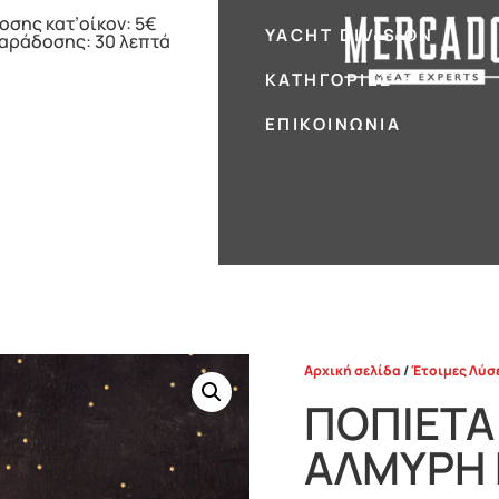
οσης κατ’οίκον: 5€
YACHT DIVISION
παράδοσης: 30 λεπτά
ΚΑΤΗΓΟΡΊΕΣ
ΕΠΙΚΟΙΝΩΝΊΑ
Αρχική σελίδα
/
Έτοιμες Λύσ
ΠΟΠΙΕΤΑ
ΑΛΜΥΡΗ 