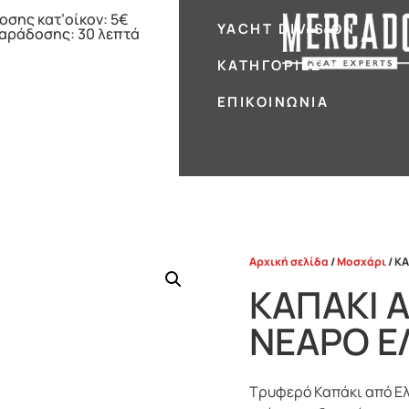
οσης κατ’οίκον: 5€
YACHT DIVISION
παράδοσης: 30 λεπτά
ΚΑΤΗΓΟΡΊΕΣ
ΕΠΙΚΟΙΝΩΝΊΑ
Αρχική σελίδα
/
Μοσχάρι
/ Κ
ΚΑΠΑΚΙ 
ΝΕΑΡΟ Ε
Τρυφερό Καπάκι από Ελ