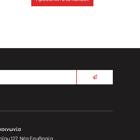
κοινωνία
οΐου 127, Νέα Ερυθραία